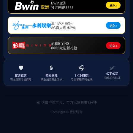
公司党委副书记杨鹤清深入OK138太阳集团调研指导并做专题党课
2024-10-18
OK138太阳集团育人楷模 | 李莎：点点滴滴，春风化雨
2024-09-18
共53条
上页
1
2
3
4
5
6
下页
地址：云南省昆明市呈贡区雨花路1076号
邮编：650500